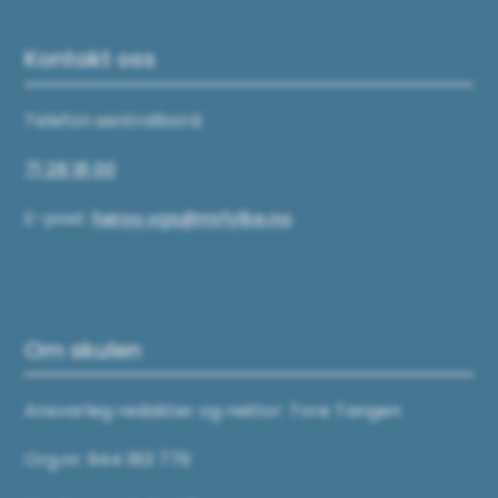
Kontakt oss
Telefon sentralbord:
71 28 18 00
E-post:
heroy.vgs@mrfylke.no
Om skulen
Ansvarleg redaktør og rektor: Tore Tangen
Org.nr: 944 183 779