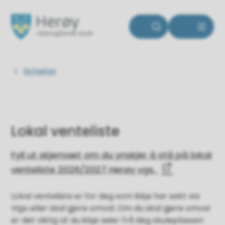
Herøy vidaregåande skule
Du er her:
Nyheiter
Lokal venteliste
Fyll ut skjemaet om du ynskjer å stå på lokal
venteliste 2026/2027 Herøy vgs.
Lokal venteliste er for deg som ikkje har søkt via
Vigo eller skal gjere omval. Om du skal gjere omval
er det viktig at du ikkje seier frå deg skuleplassen