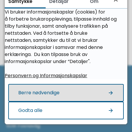
Samtykke
Detaljar
Om
Mobil
99 56 69 96
Vi bruker informasjonskapslar (cookies) for
å forbetre brukaropplevinga, tilpasse innhald og
tilby funksjonar, samt analysere trafikken på
nettstaden. Ved å fortsette å bruke
Fann du det du leita etter?
nettstaden, samtykker du til at vi brukar
informasjonskapslar i samsvar med denne
Ja
Nei
erklæringa. Du kan tilpasse bruk av
informasjonskapslar under “Detaljer".
Til 
Personvern og Informasjonskapslar
Her finn du oss
Berre nødvendige
Herøy vidaregåande skule
Godta alle
Lisjebøveien 4
6091 Fosnavåg