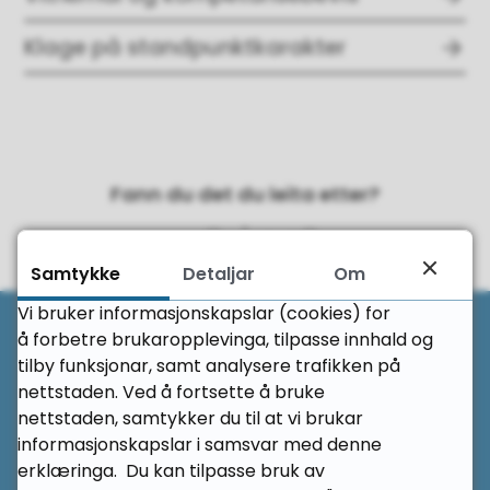
Klage på standpunktkarakter
Fann du det du leita etter?
Ja
Nei
Samtykke
Detaljar
Om
Til 
Vi bruker informasjonskapslar (cookies) for
å forbetre brukaropplevinga, tilpasse innhald og
Her finn du oss
tilby funksjonar, samt analysere trafikken på
nettstaden. Ved å fortsette å bruke
nettstaden, samtykker du til at vi brukar
Herøy vidaregåande skule
informasjonskapslar i samsvar med denne
Lisjebøveien 4
erklæringa. Du kan tilpasse bruk av