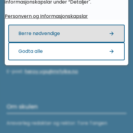
informasjonskapslar under “Detaljer".
6091 Fosnavåg
Personvern og Informasjonskapslar
Kontakt oss
Berre nødvendige
Telefon sentralbord:
Godta alle
71 28 18 00
E-post:
heroy.vgs@mrfylke.no
Om skulen
Ansvarleg redaktør og rektor: Tore Tangen