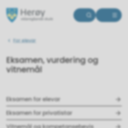
Herøy vidaregåande skule
Du er her:
For elevar
Eksamen, vurdering og
vitnemål
Eksamen for elevar
Eksamen for privatistar
Vitnemål og kompetansebevis