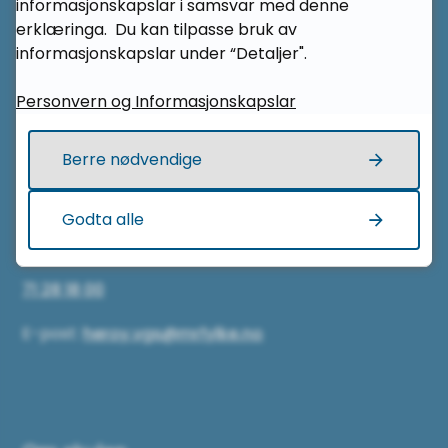
informasjonskapslar i samsvar med denne
Herøy vidaregåande skule
erklæringa. Du kan tilpasse bruk av
informasjonskapslar under “Detaljer".
Lisjebøveien 4
Personvern og Informasjonskapslar
6091 Fosnavåg
Berre nødvendige
Kontakt oss
Godta alle
Telefon sentralbord:
71 28 18 00
E-post:
heroy.vgs@mrfylke.no