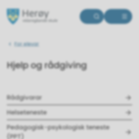
Herøy vidaregåande skule
Du er her:
For elevar
Hjelp og rådgiving
Rådgivarar
Helseteneste
Pedagogisk-psykologisk teneste
(PPT)