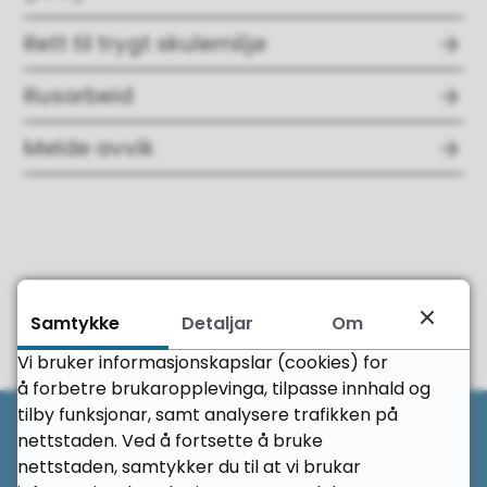
Rett til trygt skulemiljø
Rusarbeid
Melde avvik
Fann du det du leita etter?
Samtykke
Detaljar
Om
Ja
Nei
Vi bruker informasjonskapslar (cookies) for
å forbetre brukaropplevinga, tilpasse innhald og
Til 
tilby funksjonar, samt analysere trafikken på
nettstaden. Ved å fortsette å bruke
Her finn du oss
nettstaden, samtykker du til at vi brukar