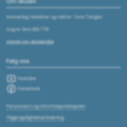
Om skulen
Ansvarleg redaktør og rektor: Tore Tangen
Org.nr: 944 183 779
Varsle om skolemiljø
Følg oss
Youtube
Facebook
Personvern og Informasjonskapsler
Tilgjengeligheitserklæring